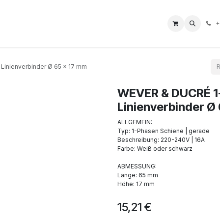
L Borne
Boutique
Nos Services
Aide
Impressum
+
Linienverbinder Ø 65 x 17 mm
WEVER & DUCRÉ 1
Linienverbinder Ø
ALLGEMEIN:
Typ: 1-Phasen Schiene | gerade
Beschreibung: 220-240V | 16A
Farbe: Weiß oder schwarz
ABMESSUNG:
Länge: 65 mm
Höhe: 17 mm
15,21
€