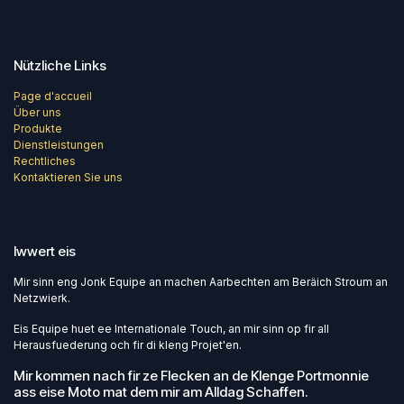
Nützliche Links
Page d'accueil
Über uns
Produkte
Dienstleistungen
Rechtliches
Kontaktieren Sie uns
Iwwert eis
Mir sinn eng Jonk Equipe an machen Aarbechten am Beräich Stroum an
Netzwierk.
Eis Equipe huet ee Internationale Touch, an mir sinn op fir all
Herausfuederung och fir di kleng Projet'en.
Mir kommen nach fir ze Flecken an de Klenge Portmonnie
ass eise Moto mat dem mir am Alldag Schaffen.