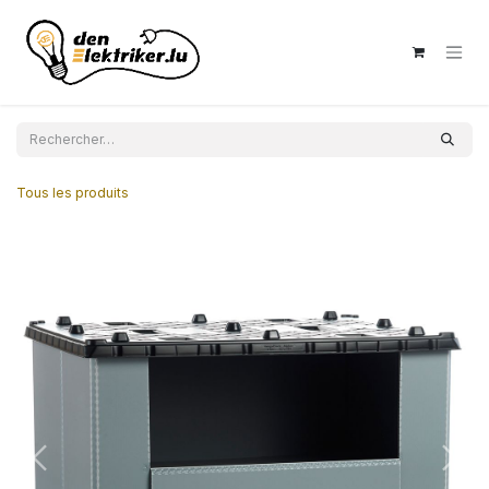
Se rendre au contenu
Tous les produits