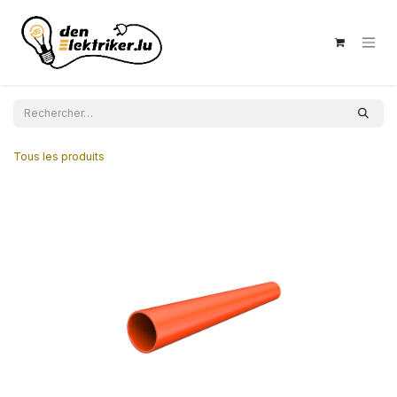
Se rendre au contenu
Tous les produits