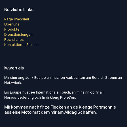
Nützliche Links
Page d'accueil
Über uns
Produkte
Dienstleistungen
Rechtliches
Kontaktieren Sie uns
Iwwert eis
Mir sinn eng Jonk Equipe an machen Aarbechten am Beräich Stroum an
Netzwierk.
Eis Equipe huet ee Internationale Touch, an mir sinn op fir all
Herausfuederung och fir di kleng Projet'en.
Mir kommen nach fir ze Flecken an de Klenge Portmonnie
ass eise Moto mat dem mir am Alldag Schaffen.