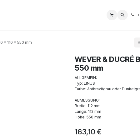
L Borne
Boutique
Nos Services
Aide
Impressum
+
0 x 110 x 550 mm
WEVER & DUCRÉ BA
550 mm
ALLGEMEIN:
Typ: LINUS
Farbe: Anthrazitgrau oder Dunkelgr
ABMESSUNG:
Breite: 112 mm
Länge: 112 mm
Höhe: 550 mm
163,10
€