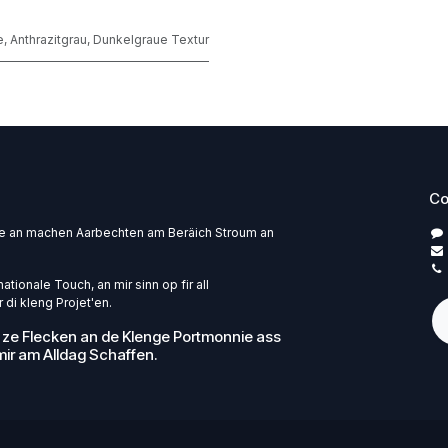
e
,
Anthrazitgrau
,
Dunkelgraue Textur
Co
pe an machen Aarbechten am Beräich Stroum an
ationale Touch, an mir sinn op fir all
 di kleng Projet'en.
 ze Flecken an de Klenge Portmonnie ass
ir am Alldag Schaffen.