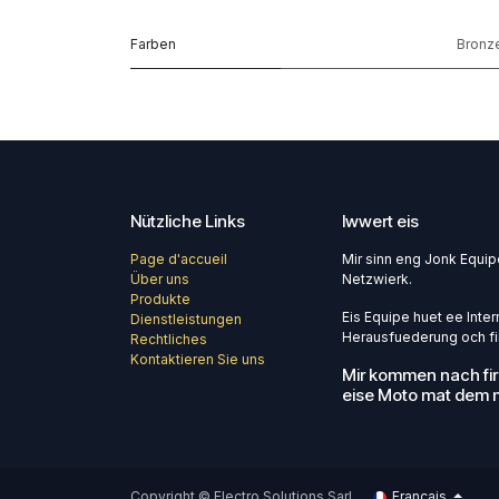
Farben
Bronz
Nützliche Links
Iwwert eis
Page d'accueil
Mir sinn eng Jonk Equi
Über uns
Netzwierk.
Produkte
Eis Equipe huet ee Intern
Dienstleistungen
Herausfuederung och fir
Rechtliches
Kontaktieren Sie uns
Mir kommen nach fir
eise Moto mat dem m
Copyright © Electro Solutions Sarl
Français