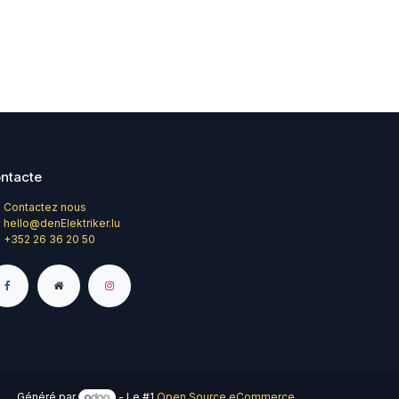
ntacte
Contactez nous
hello@denElektriker.lu
+352 26 36 20 50
Généré par
- Le #1
Open Source eCommerce