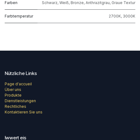
Farben
Schwarz
,
Weiß
,
Bronze
,
Anthrazitgrau
,
Graue Textur
Farbtemperatur
2700K
,
3000K
Nützliche Links
Page d'accueil
Über uns
Produkte
Dienstleistungen
Rechtliches
Kontaktieren Sie uns
Iwwert eis