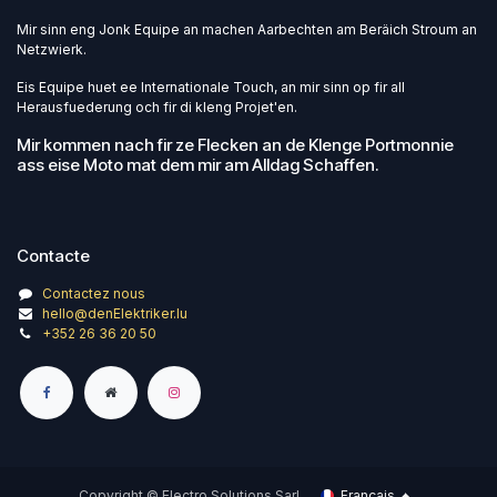
Mir sinn eng Jonk Equipe an machen Aarbechten am Beräich Stroum an
Netzwierk.
Eis Equipe huet ee Internationale Touch, an mir sinn op fir all
Herausfuederung och fir di kleng Projet'en.
Mir kommen nach fir ze Flecken an de Klenge Portmonnie
ass eise Moto mat dem mir am Alldag Schaffen.
Contacte
Contactez nous
hello@denElektriker.lu
+352 26 36 20 50
Copyright © Electro Solutions Sarl
Français