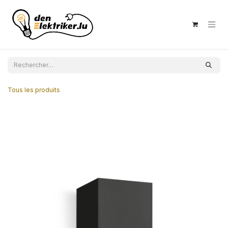
Se rendre au contenu
Tous les produits