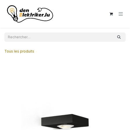
Se rendre au contenu
Tous les produits