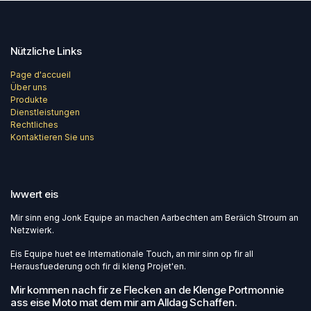
Nützliche Links
Page d'accueil
Über uns
Produkte
Dienstleistungen
Rechtliches
Kontaktieren Sie uns
Iwwert eis
Mir sinn eng Jonk Equipe an machen Aarbechten am Beräich Stroum an
Netzwierk.
Eis Equipe huet ee Internationale Touch, an mir sinn op fir all
Herausfuederung och fir di kleng Projet'en.
Mir kommen nach fir ze Flecken an de Klenge Portmonnie
ass eise Moto mat dem mir am Alldag Schaffen.