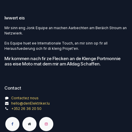
Iwwert eis
Mir sinn eng Jonk Equipe an machen Aarbechten am Beräich Stroum an
Netzwierk.
Eis Equipe huet ee Internationale Touch, an mir sinn op fir all
Herausfuederung och fir di kleng Projet'en.
Mir kommen nach fir ze Flecken an de Klenge Portmonnie
ass eise Moto mat dem mir am Alldag Schaffen.
Contact
Contactez nous
hello@denElektriker.lu
+352 26 36 20 50