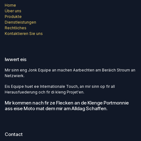
Home
Über uns
Produkte
Dienstleistungen
Rechtliches
Kontaktieren Sie uns
Iwwert eis
Mir sinn eng Jonk Equipe an machen Aarbechten am Beräich Stroum an
Netzwierk.
Eis Equipe huet ee Internationale Touch, an mir sinn op fir all
Herausfuederung och fir di kleng Projet'en.
Mir kommen nach fir ze Flecken an de Klenge Portmonnie
ass eise Moto mat dem mir am Alldag Schaffen.
Contact