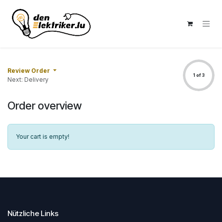
Skip to Content
Review Order
1 of 3
Next: Delivery
Order overview
Your cart is empty!
Nützliche Links