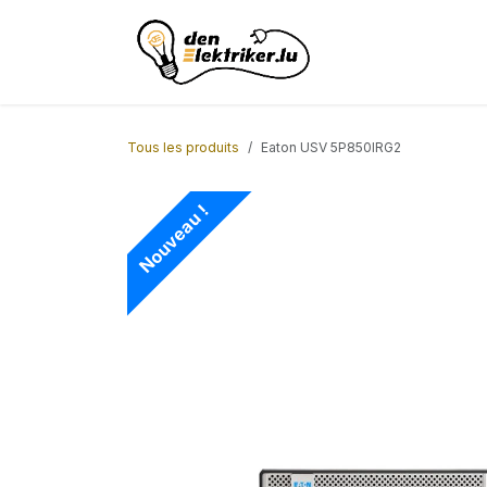
Se rendre au contenu
Page d'accueil
AC
Tous les produits
Eaton USV 5P850IRG2
Nouveau !