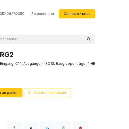
352 26362050
Se connecter
Contactez nous
IRG2
Eingang: C14, Ausgänge: (4) C13, Baugruppenträger, 1 HE
r au panier
Acheter maintenant