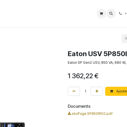
L Borne
Boutique
Nos Services
Aide
Impressum
+
Eaton USV 5P850
Eaton 5P Gen2 USV, 850 VA, 680 W, 
1 362,22
€
Ajoute
Documents
skuPage.5P850IRG2.pdf