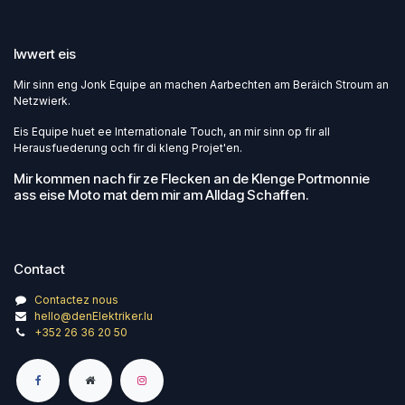
Iwwert eis
Mir sinn eng Jonk Equipe an machen Aarbechten am Beräich Stroum an
Netzwierk.
Eis Equipe huet ee Internationale Touch, an mir sinn op fir all
Herausfuederung och fir di kleng Projet'en.
Mir kommen nach fir ze Flecken an de Klenge Portmonnie
ass eise Moto mat dem mir am Alldag Schaffen.
Contact
Contactez nous
hello@denElektriker.lu
+352 26 36 20 50