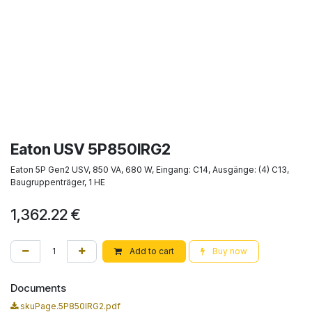
Eaton USV 5P850IRG2
Eaton 5P Gen2 USV, 850 VA, 680 W, Eingang: C14, Ausgänge: (4) C13,
Baugruppenträger, 1 HE
1,362.22
€
Add to cart
Buy now
Documents
skuPage.5P850IRG2.pdf