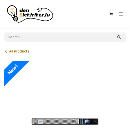
Skip to Content
All Products
New!