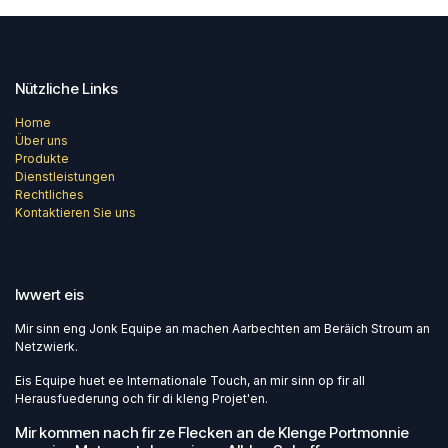
Nützliche Links
Home
Über uns
Produkte
Dienstleistungen
Rechtliches
Kontaktieren Sie uns
Iwwert eis
Mir sinn eng Jonk Equipe an machen Aarbechten am Beräich Stroum an
Netzwierk.
Eis Equipe huet ee Internationale Touch, an mir sinn op fir all
Herausfuederung och fir di kleng Projet'en.
Mir kommen nach fir ze Flecken an de Klenge Portmonnie