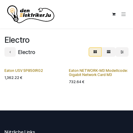
Skip to Content
Electro
Electro
Eaton USV 5P850IRG2
Eaton NETWORK-M3 Modellcode:
New!
Gigabit Network Card M3
1,362.22
€
732.64
€
Nützliche Links